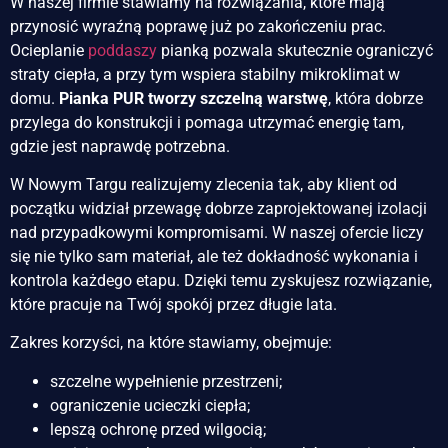
W naszej firmie stawiamy na rozwiązania, które mają
przynosić wyraźną poprawę już po zakończeniu prac.
Ocieplanie
poddaszy
pianką pozwala skutecznie ograniczyć
straty ciepła, a przy tym wspiera stabilny mikroklimat w
domu.
Pianka PUR tworzy szczelną warstwę
, która dobrze
przylega do konstrukcji i pomaga utrzymać energię tam,
gdzie jest naprawdę potrzebna.
W Nowym Targu realizujemy zlecenia tak, aby klient od
początku widział przewagę dobrze zaprojektowanej izolacji
nad przypadkowymi kompromisami. W naszej ofercie liczy
się nie tylko sam materiał, ale też dokładność wykonania i
kontrola każdego etapu. Dzięki temu zyskujesz rozwiązanie,
które pracuje na Twój spokój przez długie lata.
Zakres korzyści, na które stawiamy, obejmuje:
szczelne wypełnienie przestrzeni;
ograniczenie ucieczki ciepła;
lepszą ochronę przed wilgocią;