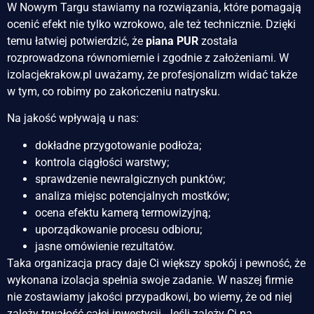
W Nowym Targu stawiamy na rozwiązania, które pomagają
ocenić efekt nie tylko wzrokowo, ale też technicznie. Dzięki
temu łatwiej potwierdzić, że
piana PUR
została
rozprowadzona równomiernie i zgodnie z założeniami. W
izolacjekrakow.pl uważamy, że profesjonalizm widać także
w tym, co robimy po zakończeniu natrysku.
Na jakość wpływają u nas:
dokładne przygotowanie podłoża;
kontrola ciągłości warstwy;
sprawdzenie newralgicznych punktów;
analiza miejsc potencjalnych mostków;
ocena efektu kamerą termowizyjną;
uporządkowanie procesu odbioru;
jasne omówienie rezultatów.
Taka organizacja pracy daje Ci większy spokój i pewność, że
wykonana izolacja spełnia swoje zadanie. W naszej firmie
nie zostawiamy jakości przypadkowi, bo wiemy, że od niej
zależy trwałość całej inwestycji. Jeśli zależy Ci na